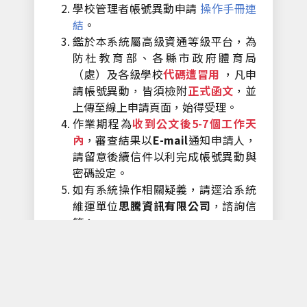
學校管理者帳號異動申請
操作手冊連
結
。
鑑於本系統屬高級資通等級平台，為
防杜教育部、各縣市政府體育局
（處）及各級學校
代碼遭冒用
，凡申
請帳號異動，皆須檢附
正式函文
，並
上傳至線上申請頁面，始得受理。
作業期程為
收到公文後5-7個工作天
內
，審查結果以
E-mail
通知申請人，
請留意後續信件以利完成帳號異動與
密碼設定。
如有系統操作相關疑義，請逕洽系統
維運單位
思騰資訊有限公司
，諮詢信
箱：
fitness@cloudschool.com.tw
。為避
免諮詢電話佔線，建議優先以 E-mail
洽詢，並請於來信中說明問題內容及
提供相關操作畫面截圖，以利後續協
助。