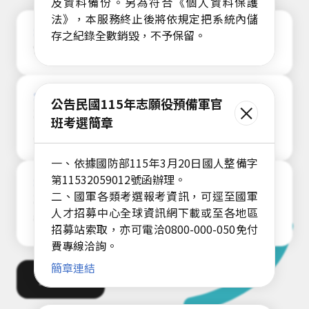
及資料備份。另為符合《個人資料保護
法》，本服務終止後將依規定把系統內儲
2026/03/24
存之紀錄全數銷毀，不予保留。
公告民國115年志願役預備軍官班考選簡章
2025/11/12
公告民國115年志願役預備軍官
114學年度體適能上傳說明會操作直播影
班考選簡章
片、注意事項與Q&A
一、依據國防部115年3月20日國人整備字
第11532059012號函辦理。
2025/08/21
二、國軍各類考選報考資訊，可逕至國軍
114學年體適能網站前台、學校/縣市政府端
人才招募中心全球資訊網下載或至各地區
後台與健康護照操作說明影片
招募站索取，亦可電洽0800-000-050免付
費專線洽詢。
簡章連結
更多消息